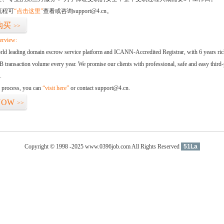
流程可
“点击这里”
查看或咨询support@4.cn。
购买
>>
erview:
orld leading domain escrow service platform and ICANN-Accredited Registrar, with 6 years ri
 transaction volume every year. We promise our clients with professional, safe and easy third-
.
d process, you can
“visit here”
or contact support@4.cn.
NOW
>>
Copyright © 1998 -2025 www.0396job.com All Rights Reserved
51La