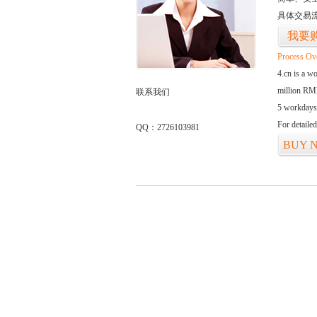
具体交易
我要
Process Ov
4.cn is a w
million RMB
联系我们
5 workdays
For detaile
QQ：2726103981
BUY 