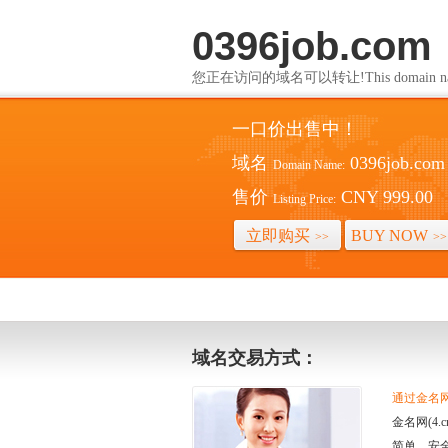
0396job.com
您正在访问的域名可以转让!This domain name i
一口价出售中！
域名
0396job.com
Domain Name:
售价
CNY 999.00
Listing Price:
立即购买
BUY NOW
>>
>>
域名交易方式：
通过金名网(
金名网(4
简单、安